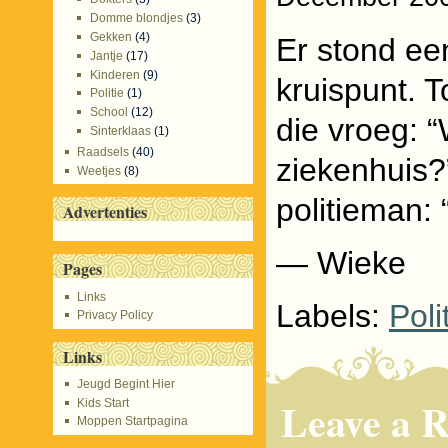
Domme blondjes
(3)
Gekken
(4)
Er stond ee
Jantje
(17)
Kinderen
(9)
kruispunt.
Politie
(1)
School
(12)
die vroeg: “
Sinterklaas
(1)
Raadsels
(40)
ziekenhuis
Weetjes
(8)
politieman:
Advertenties
— Wieke
Pages
Links
Labels:
Poli
Privacy Policy
Links
Jeugd Begint Hier
Leave a R
Kids Start
Moppen Startpagina