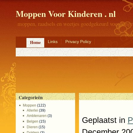
Moppen Voor Kinderen . nl
moppen, raadsels en weetjes goedgekeurd voor jonge
Home
Links
Privacy Policy
Categorieën
Moppen
(122)
Allerlei
(39)
Ambtenaren
(3)
Geplaatst in
P
Belgen
(15)
Dieren
(15)
December 200
Dokters
(3)