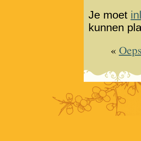
Je moet
in
kunnen pla
«
Oeps