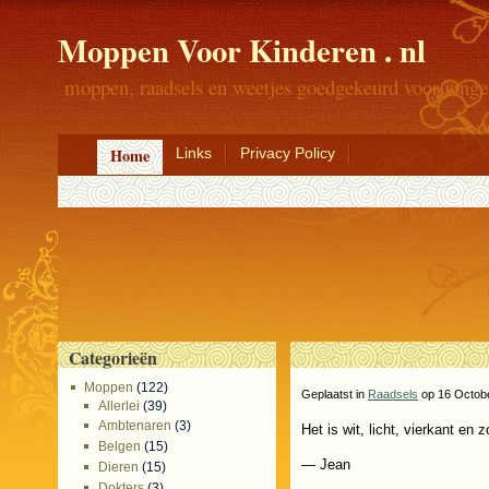
Moppen Voor Kinderen . nl
moppen, raadsels en weetjes goedgekeurd voor jonge
Home
Links
Privacy Policy
Categorieën
Moppen
(122)
Geplaatst in
Raadsels
op 16 Octobe
Allerlei
(39)
Ambtenaren
(3)
Het is wit, licht, vierkant en 
Belgen
(15)
— Jean
Dieren
(15)
Dokters
(3)