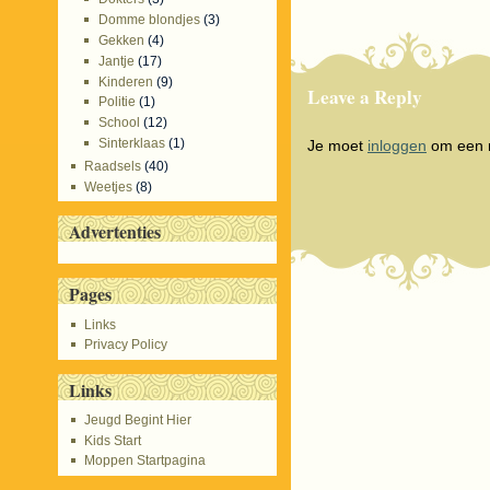
Domme blondjes
(3)
Gekken
(4)
Jantje
(17)
Kinderen
(9)
Leave a Reply
Politie
(1)
School
(12)
Sinterklaas
(1)
Je moet
inloggen
om een r
Raadsels
(40)
Weetjes
(8)
Advertenties
Pages
Links
Privacy Policy
Links
Jeugd Begint Hier
Kids Start
Moppen Startpagina