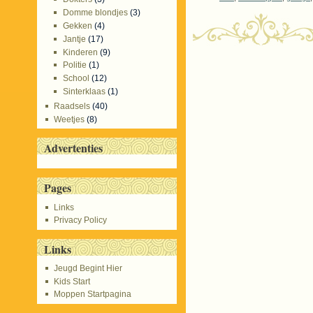
Domme blondjes
(3)
Gekken
(4)
Jantje
(17)
Kinderen
(9)
Politie
(1)
School
(12)
Sinterklaas
(1)
Raadsels
(40)
Weetjes
(8)
Advertenties
Pages
Links
Privacy Policy
Links
Jeugd Begint Hier
Kids Start
Moppen Startpagina