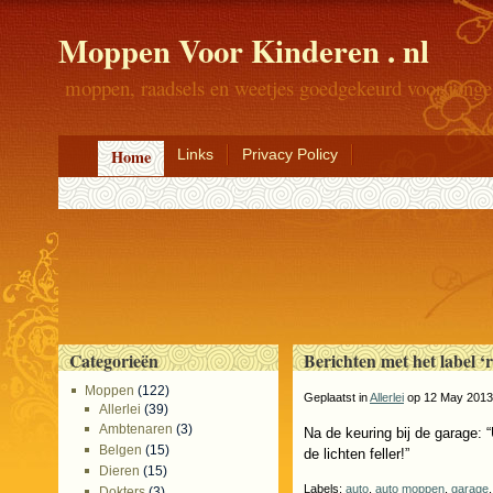
Moppen Voor Kinderen . nl
moppen, raadsels en weetjes goedgekeurd voor jonge
Home
Links
Privacy Policy
Categorieën
Berichten met het label ‘
Moppen
(122)
Geplaatst in
Allerlei
op 12 May 2013
Allerlei
(39)
Ambtenaren
(3)
Na de keuring bij de garage:
Belgen
(15)
de lichten feller!”
Dieren
(15)
Labels:
auto
,
auto moppen
,
garage
Dokters
(3)